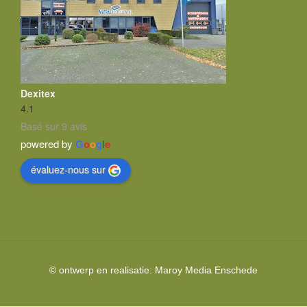
Dexitex
4.1
Basé sur 9 avis
powered by
G
o
o
g
l
e
évaluez-nous sur
© ontwerp en realisatie:
Maroy Media
Enschede