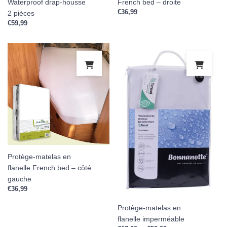
Waterproof drap-housse
French bed – droite
€
36,99
2 pièces
€
59,99
Ce p
Protège-matelas en
flanelle French bed – côté
gauche
€
36,99
Protège-matelas en
flanelle imperméable