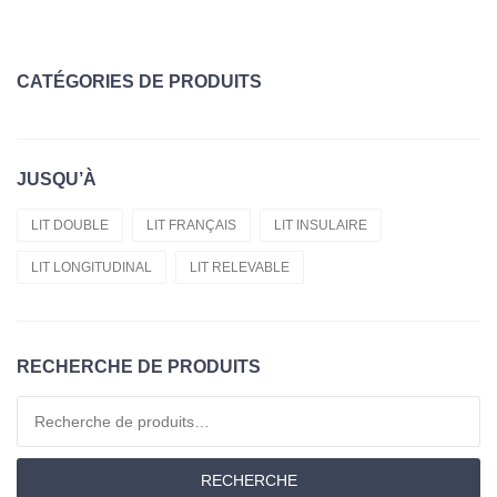
CATÉGORIES DE PRODUITS
Sur-Matelas
JUSQU’À
Matelas
Coussins
LIT DOUBLE
LIT FRANÇAIS
LIT INSULAIRE
LIT LONGITUDINAL
LIT RELEVABLE
Moltons
Matériau
Offres D'emploi
RECHERCHE DE PRODUITS
Couettes
Recherche pour :
Lit Jumeau
RECHERCHE
Draps-Housses