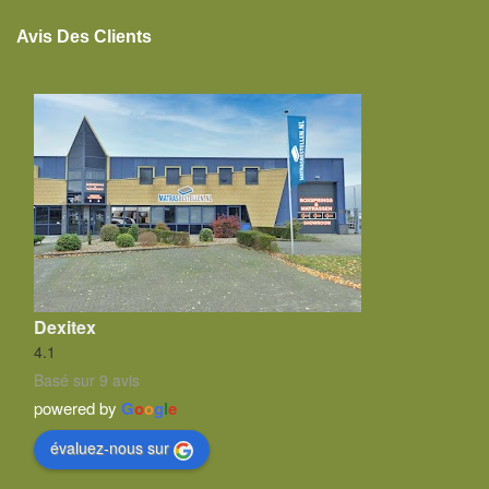
Avis Des Clients
Dexitex
4.1
Basé sur 9 avis
powered by
G
o
o
g
l
e
évaluez-nous sur