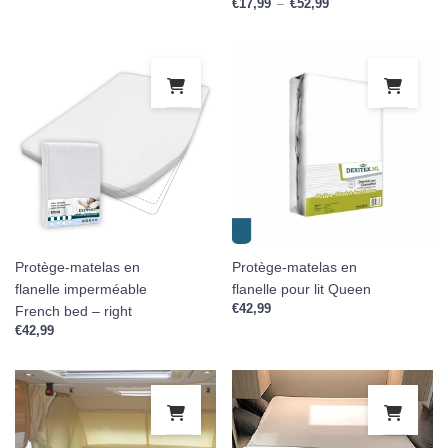
€
17,99
€
52,99
Plage de prix : €17,9
–
Protège-matelas en
Protège-matelas en
flanelle imperméable
flanelle pour lit Queen
€
42,99
French bed – right
€
42,99