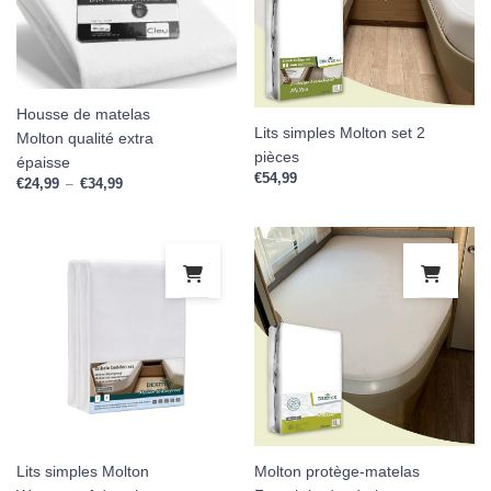
Housse de matelas
Lits simples Molton set 2
Molton qualité extra
pièces
épaisse
€
54,99
€
24,99
€
34,99
Plage de prix : €24,99 à €34,99
–
Lits simples Molton
Molton protège-matelas