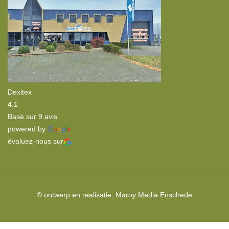
Dexitex
4.1
Basé sur 9 avis
powered by
G
o
o
g
l
e
évaluez-nous sur
© ontwerp en realisatie:
Maroy Media
Enschede