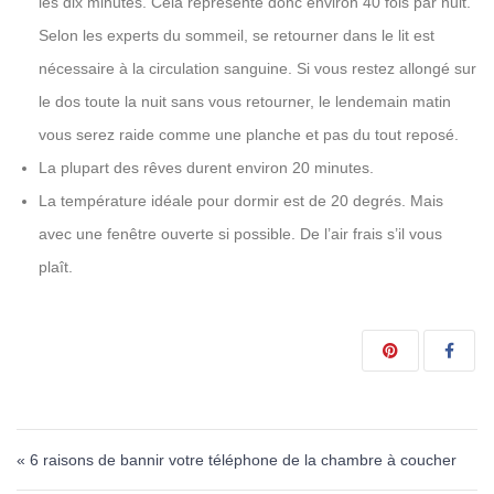
les dix minutes. Cela représente donc environ 40 fois par nuit.
Selon les experts du sommeil, se retourner dans le lit est
nécessaire à la circulation sanguine. Si vous restez allongé sur
le dos toute la nuit sans vous retourner, le lendemain matin
vous serez raide comme une planche et pas du tout reposé.
La plupart des rêves durent environ 20 minutes.
La température idéale pour dormir est de 20 degrés. Mais
avec une fenêtre ouverte si possible. De l’air frais s’il vous
plaît.
Navigation de l’article
« 6 raisons de bannir votre téléphone de la chambre à coucher