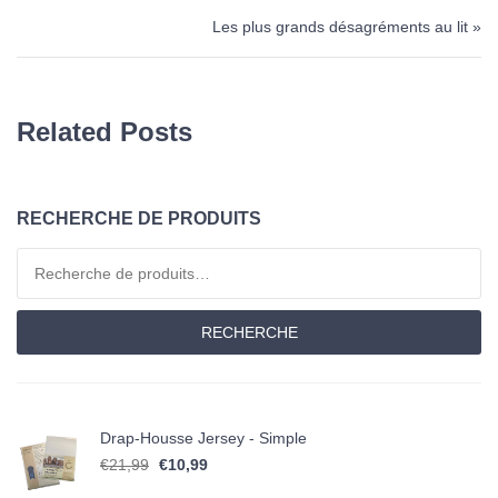
Les plus grands désagréments au lit »
Related Posts
RECHERCHE DE PRODUITS
Recherche pour :
RECHERCHE
Drap-Housse Jersey - Simple
Le prix initial était : €21,99.
Le prix actuel est : €10,99.
€
21,99
€
10,99