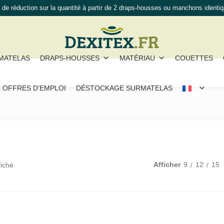
de réduction sur la quantité à partir de 2 draps-housses ou manchons identi
MATELAS
DRAPS-HOUSSES
MATÉRIAU
COUETTES
OFFRES D'EMPLOI
DÉSTOCKAGE SURMATELAS
Afficher
9
12
15
fiché