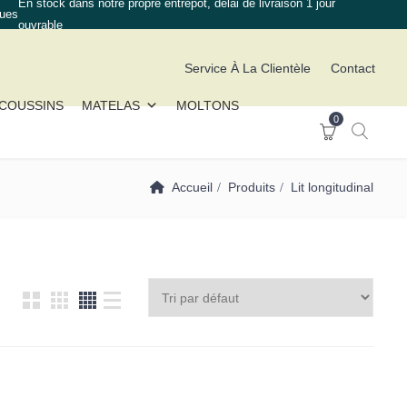
En stock dans notre propre entrepôt, délai de livraison 1 jour
ques
ouvrable
Service À La Clientèle
Contact
COUSSINS
MATELAS
MOLTONS
0
Accueil
Produits
Lit longitudinal