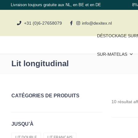
Livraison toujours gratuite aux NL, en BE et en DE
8% 
+31 (0)6-27658079
info@dexitex.nl
DÉSTOCKAGE SUR
SUR-MATELAS
Lit longitudinal
CATÉGORIES DE PRODUITS
10 résultat af
Sur-Matelas
Matelas
JUSQU’À
Coussins
LIT DOUBLE
LIT FRANÇAIS