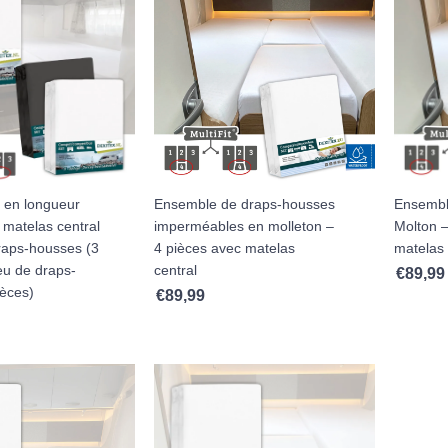
it en longueur
Ensemble de draps-housses
Ensembl
matelas central
imperméables en molleton –
Molton –
raps-housses (3
4 pièces avec matelas
matelas 
jeu de draps-
central
€
89,99
ièces)
€
89,99