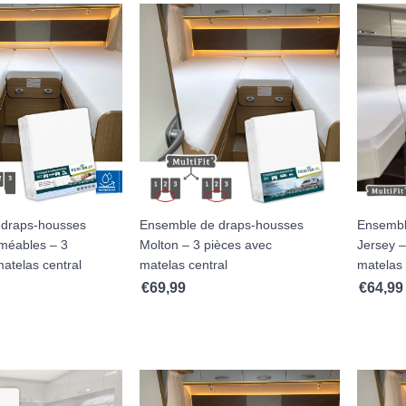
 draps-housses
Ensemble de draps-housses
Ensembl
méables – 3
Molton – 3 pièces avec
Jersey –
atelas central
matelas central
matelas 
€
69,99
€
64,99