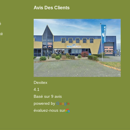
Avis Des Clients
é
té
Dexitex
4.1
Basé sur 9 avis
powered by
G
o
o
g
l
e
évaluez-nous sur