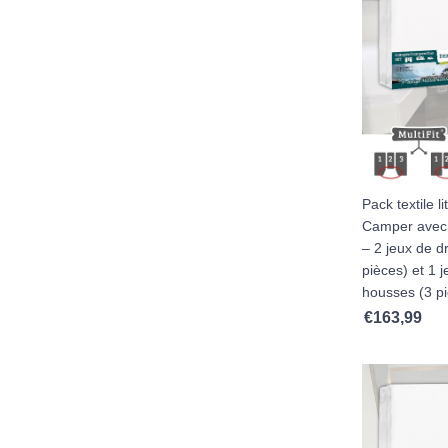
Pack textile l
Camper avec 
– 2 jeux de d
pièces) et 1 
housses (3 p
€
163,99