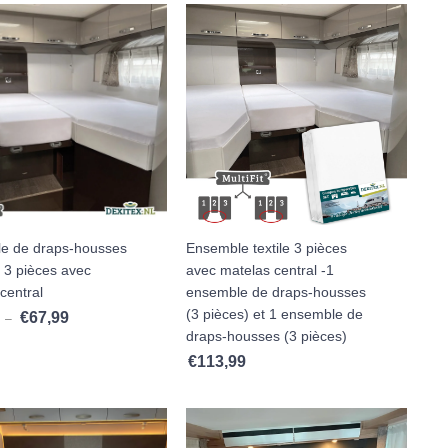
e de draps-housses
Ensemble textile 3 pièces
 3 pièces avec
avec matelas central -1
central
ensemble de draps-housses
(3 pièces) et 1 ensemble de
€
67,99
Plage de prix : €64,99 à €67,99
–
draps-housses (3 pièces)
€
113,99