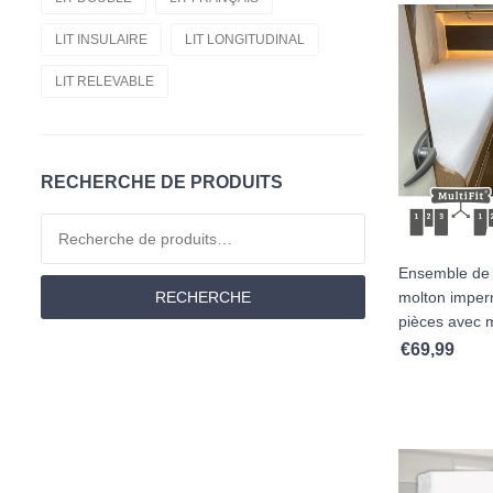
Moltons
LIT INSULAIRE
LIT LONGITUDINAL
Matériau
LIT RELEVABLE
Offres D'emploi
Couettes
RECHERCHE DE PRODUITS
Lit Jumeau
Recherche pour :
Draps-Housses
Ensemble de
RECHERCHE
molton imper
pièces avec m
€
69,99