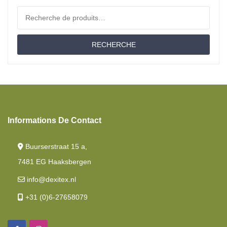
Topper Plat
Recherche pour :
Matelas
RECHERCHE
Coussins
Moltons
Matériau
Offres D'emploi
Informations De Contact
Couettes
Buurserstraat 15 a,
Lit Jumeau
7481 EG Haaksbergen
Draps-Housses
info@dexitex.nl
+31 (0)6-27658079