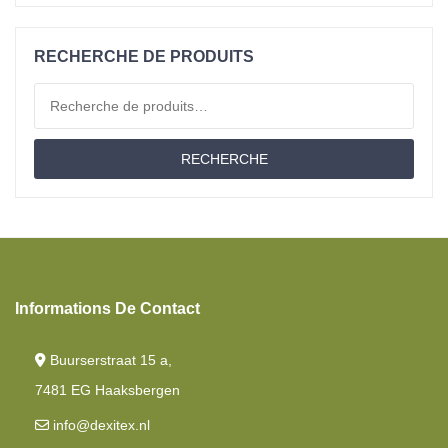
Sur-Matelas
Matelas
RECHERCHE DE PRODUITS
Coussins
Recherche pour :
Moltons
RECHERCHE
Matériau
Offres D'emploi
Couettes
Lit Jumeau
Informations De Contact
Draps-Housses
Buurserstraat 15 a,
7481 EG Haaksbergen
info@dexitex.nl