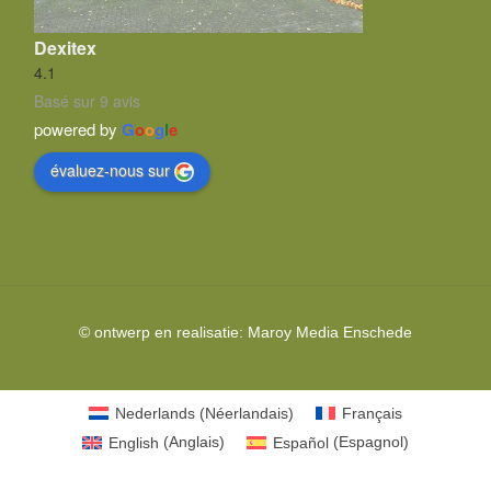
Dexitex
4.1
Basé sur 9 avis
powered by
G
o
o
g
l
e
évaluez-nous sur
© ontwerp en realisatie:
Maroy Media
Enschede
Nederlands
(
Néerlandais
)
Français
English
(
Anglais
)
Español
(
Espagnol
)