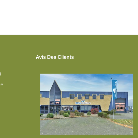
Avis Des Clients
é
té