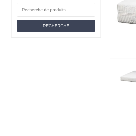
Coussins
Recherche pour :
Moltons
RECHERCHE
Matériau
Mousse Froide
Latex
Nasa
Mousse À Mémoire De Forme
Mousse De Confort
Offres D'emploi
Couettes
Lit Jumeau
Draps-Housses