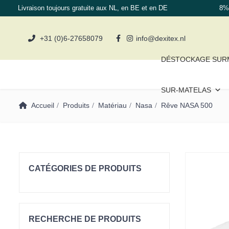
Livraison toujours gratuite aux NL, en BE et en DE
8% 
+31 (0)6-27658079
info@dexitex.nl
DÉSTOCKAGE SUR
SUR-MATELAS
Accueil
Produits
Matériau
Nasa
Rêve NASA 500
CATÉGORIES DE PRODUITS
Sur-Matelas
Matelas
RECHERCHE DE PRODUITS