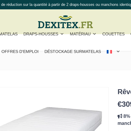
de réduction sur la quantité à partir de 2 draps-housses ou manchons identi
MATELAS
DRAPS-HOUSSES
MATÉRIAU
COUETTES
OFFRES D'EMPLOI
DÉSTOCKAGE SURMATELAS
Rêv
€
30
8% 
manch