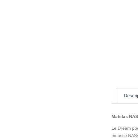
Descri
Matelas NA
Le Dream pock
mousse NASA t