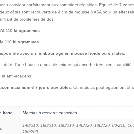
eau convient parfaitement aux sommiers réglables. Equipé de 7 zones,
deux côtés sont recouverts de 4 cm de mousse NASA pour un effet rela
uffrant de problèmes de dos.
’à 110 kilogrammes
 de 110 kilogrammes
isponible avec un rembourrage en mousse froide ou en latex.
t doté d’une housse amovible unique qui absorbe très bien l’humidité.
 et anti-acariens
raison maximum 6-7 jours ouvrables
, Ce matelas peut également êtr
e base
Matelas à ressorts ensachés
140/210, 160/210, 180/210, 140/220, 180/220, 80/210, 160
s
180/200