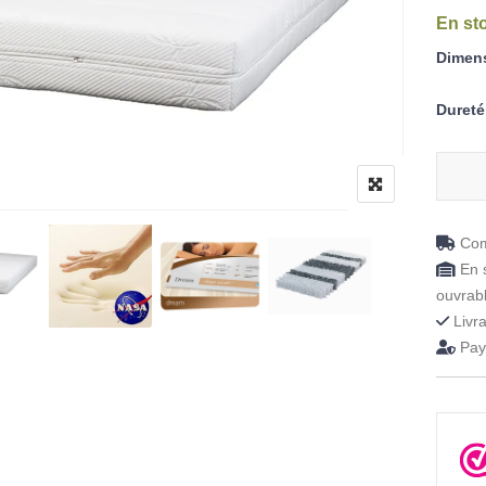
En st
Dimen
Dureté
quanti
Com
En s
ouvrab
Livra
Paye