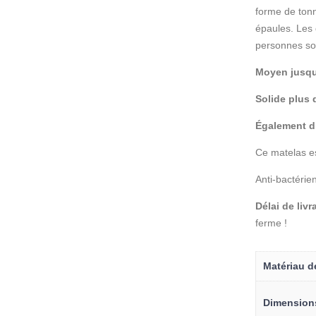
forme de tonn
épaules. Les 
personnes so
Moyen jusqu
Solide plus
Également d
Ce matelas es
Anti-bactérien
Délai de liv
ferme !
Matériau d
Dimension