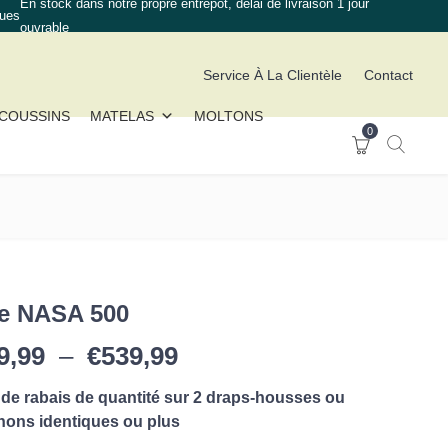
En stock dans notre propre entrepôt, délai de livraison 1 jour
ques
ouvrable
Service À La Clientèle
Contact
COUSSINS
MATELAS
MOLTONS
0
e NASA 500
Plage de prix : €309,99
9,99
–
€
539,99
de rabais de quantité sur 2 draps-housses ou
ons identiques ou plus