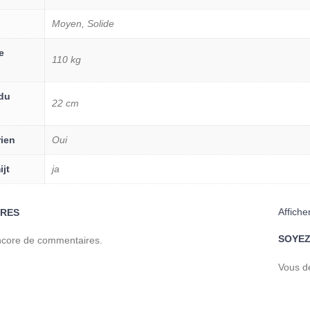
Moyen, Solide
e
110 kg
du
22 cm
rien
Oui
ijt
ja
Affiche
RES
SOYEZ
encore de commentaires.
Vous d