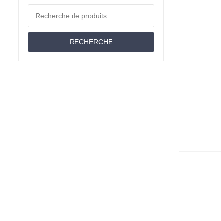
Coussins
Recherche pour :
Moltons
RECHERCHE
Matériau
Offres D'emploi
Couettes
Lit Jumeau
Draps-Housses