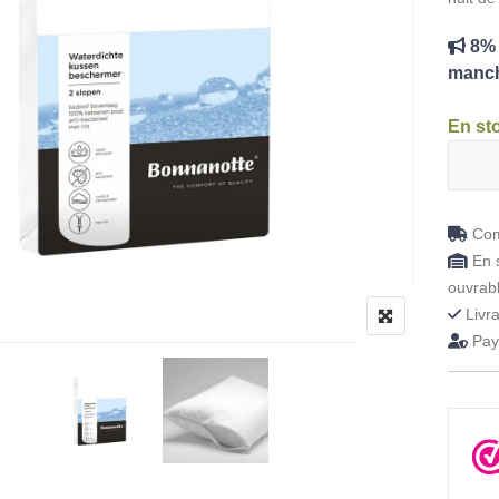
8% 
manch
En st
quantit
Com
En s
ouvrab
Livra
Paye