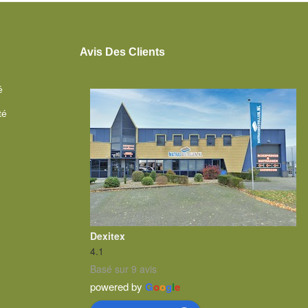
Avis Des Clients
é
té
Dexitex
4.1
Basé sur 9 avis
powered by
G
o
o
g
l
e