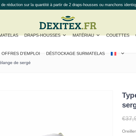
de réduction sur la quantité à partir de 2 draps-housses ou manchons identi
MATELAS
DRAPS-HOUSSES
MATÉRIAU
COUETTES
OFFRES D'EMPLOI
DÉSTOCKAGE SURMATELAS
élange de sergé
Typ
ser
€
37,
Oreille