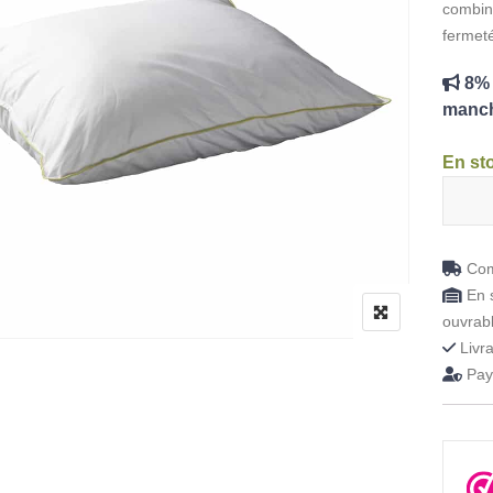
combiné
fermeté
8% 
manch
En st
quanti
Com
En s
ouvrab
Livra
Paye