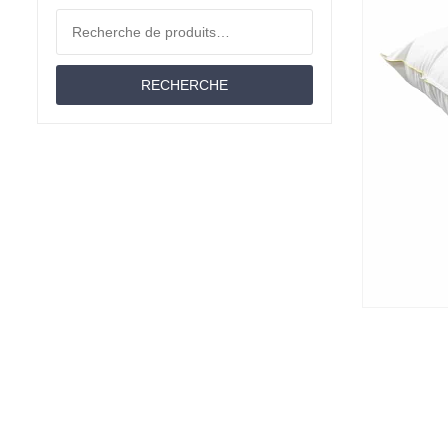
Coussins
Recherche pour :
Moltons
RECHERCHE
Matériau
Offres D'emploi
Couettes
Lit Jumeau
Draps-Housses