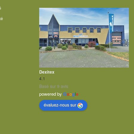
é
té
Dexitex
4.1
Basé sur 9 avis
powered by
G
o
o
g
l
e
évaluez-nous sur