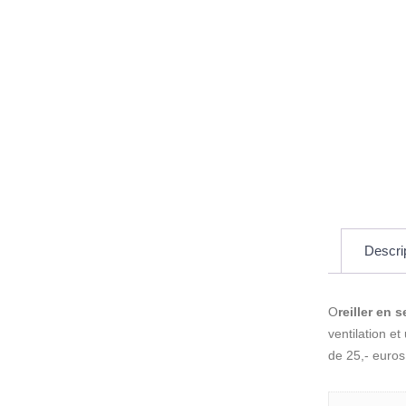
Descri
O
reiller en
ventilation e
de 25,- euros