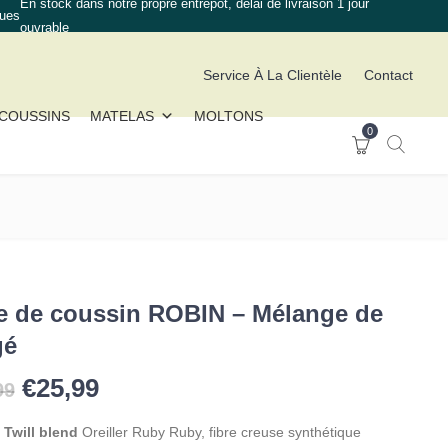
En stock dans notre propre entrepôt, délai de livraison 1 jour
ques
ouvrable
Service À La Clientèle
Contact
COUSSINS
MATELAS
MOLTONS
0
e de coussin ROBIN – Mélange de
gé
Le prix initial était : €37,99.
Le prix actuel est : €25,99.
€
25,99
99
r
Twill blend
Oreiller Ruby Ruby, fibre creuse synthétique