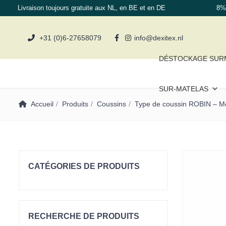
Livraison toujours gratuite aux NL, en BE et en DE
8% 
+31 (0)6-27658079
info@dexitex.nl
DÉSTOCKAGE SUR
SUR-MATELAS
Accueil
Produits
Coussins
Type de coussin ROBIN – M
CATÉGORIES DE PRODUITS
Sur-Matelas
Matelas
RECHERCHE DE PRODUITS